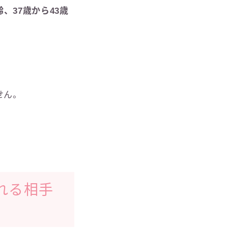
、37歳から43歳
せん。
。
れる相手